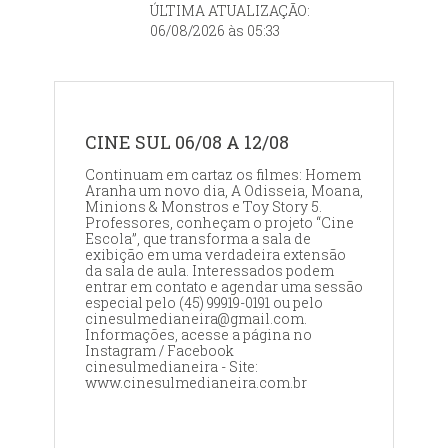
ÚLTIMA ATUALIZAÇÃO:
06/08/2026 às 05:33
CINE SUL 06/08 A 12/08
Continuam em cartaz os filmes: Homem
Aranha um novo dia, A Odisseia, Moana,
Minions & Monstros e Toy Story 5.
Professores, conheçam o projeto “Cine
Escola”, que transforma a sala de
exibição em uma verdadeira extensão
da sala de aula. Interessados podem
entrar em contato e agendar uma sessão
especial pelo (45) 99919-0191 ou pelo
cinesulmedianeira@gmail.com.
Informações, acesse a página no
Instagram / Facebook
cinesulmedianeira - Site:
www.cinesulmedianeira.com.br