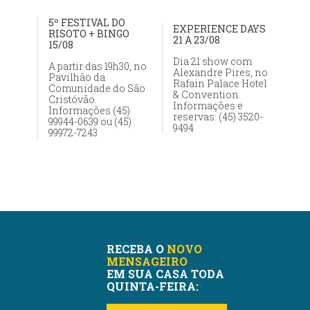
5º FESTIVAL DO
EXPERIENCE DAYS
RISOTO + BINGO
21 A 23/08
15/08
Dia 21 show com
A partir das 19h30, no
Alexandre Pires, no
Pavilhão da
Rafain Palace Hotel
Comunidade do São
& Convention.
Cristóvão.
Informações e
Informações (45)
reservas: (45) 3520-
99944-0639 ou (45)
9494
99972-7243
RECEBA O
NOVO
MENSAGEIRO
EM SUA CASA TODA
QUINTA-FEIRA: