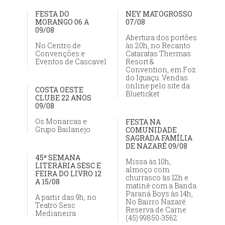
FESTA DO
NEY MATOGROSSO
MORANGO 06 A
07/08
09/08
Abertura dos portões
No Centro de
às 20h, no Recanto
Convenções e
Cataratas Thermas
Eventos de Cascavel
Resort &
Convention, em Foz
do Iguaçu. Vendas
online pelo site da
COSTA OESTE
Blueticket
CLUBE 22 ANOS
09/08
Os Monarcas e
FESTA NA
Grupo Bailanejo
COMUNIDADE
SAGRADA FAMÍLIA
DE NAZARÉ 09/08
45ª SEMANA
Missa às 10h,
LITERÁRIA SESC E
almoço com
FEIRA DO LIVRO 12
churrasco às 12h e
A 15/08
matinê com a Banda
Paraná Boys às 14h,
A partir das 9h, no
No Bairro Nazaré.
Teatro Sesc
Reserva de Carne
Medianeira
(45) 99850-3562