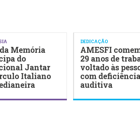
SIA
DEDICAÇÃO
 da Memória
AMESFI comem
cipa do
29 anos de trab
cional Jantar
voltado às pess
rculo Italiano
com deficiênci
edianeira
auditiva