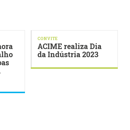
CONVITE
ora
ACIME realiza Dia
alho
da Indústria 2023
oas
a