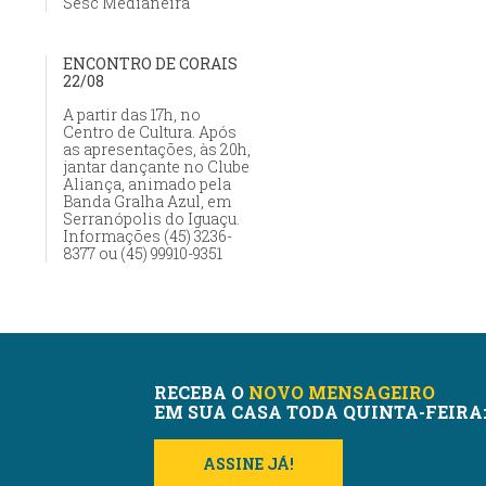
Sesc Medianeira
ENCONTRO DE CORAIS
22/08
A partir das 17h, no
Centro de Cultura. Após
as apresentações, às 20h,
jantar dançante no Clube
Aliança, animado pela
Banda Gralha Azul, em
Serranópolis do Iguaçu.
Informações (45) 3236-
8377 ou (45) 99910-9351
RECEBA O
NOVO MENSAGEIRO
EM SUA CASA TODA QUINTA-FEIRA
ASSINE JÁ!