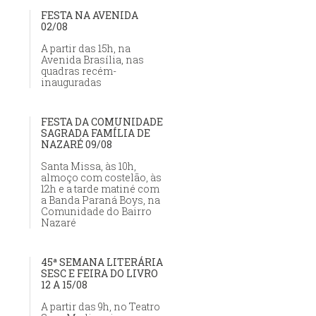
FESTA NA AVENIDA
02/08
A partir das 15h, na
Avenida Brasília, nas
quadras recém-
inauguradas
FESTA DA COMUNIDADE
SAGRADA FAMÍLIA DE
NAZARÉ 09/08
Santa Missa, às 10h,
almoço com costelão, às
12h e a tarde matiné com
a Banda Paraná Boys, na
Comunidade do Bairro
Nazaré
45ª SEMANA LITERÁRIA
SESC E FEIRA DO LIVRO
12 A 15/08
A partir das 9h, no Teatro