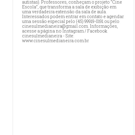
autistas). Professores, conheçam o projeto “Cine
Escola”, que transforma a sala de exibição em
uma verdadeira extensão da sala de aula.
Interessados podem entrar em contato e agendar
uma sessão especial pelo (45) 99919-0191 ou pelo
cinesulmedianeira@gmail.com. Informações,
acesse a página no Instagram / Facebook
cinesulmedianeira - Site:
www.cinesulmedianeira.com.br