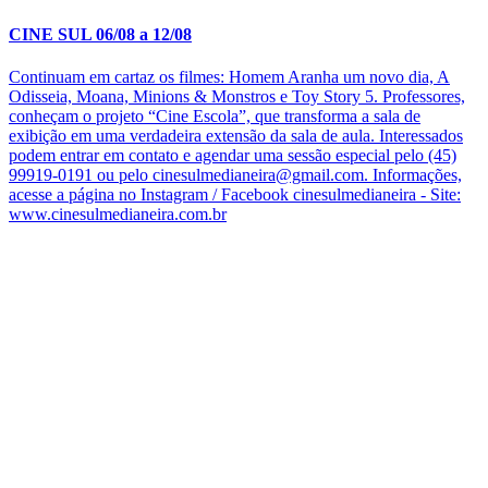
CINE SUL 06/08 a 12/08
Continuam em cartaz os filmes: Homem Aranha um novo dia, A
Odisseia, Moana, Minions & Monstros e Toy Story 5. Professores,
conheçam o projeto “Cine Escola”, que transforma a sala de
exibição em uma verdadeira extensão da sala de aula. Interessados
podem entrar em contato e agendar uma sessão especial pelo (45)
99919-0191 ou pelo cinesulmedianeira@gmail.com. Informações,
acesse a página no Instagram / Facebook cinesulmedianeira - Site:
www.cinesulmedianeira.com.br