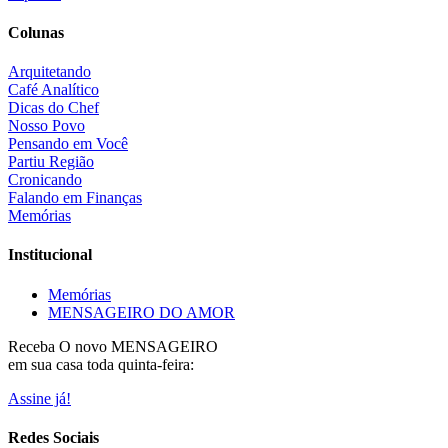
Colunas
Arquitetando
Café Analítico
Dicas do Chef
Nosso Povo
Pensando em Você
Partiu Região
Cronicando
Falando em Finanças
Memórias
Institucional
Memórias
MENSAGEIRO DO AMOR
Receba O
novo MENSAGEIRO
em sua casa toda quinta-feira:
Assine já!
Redes Sociais