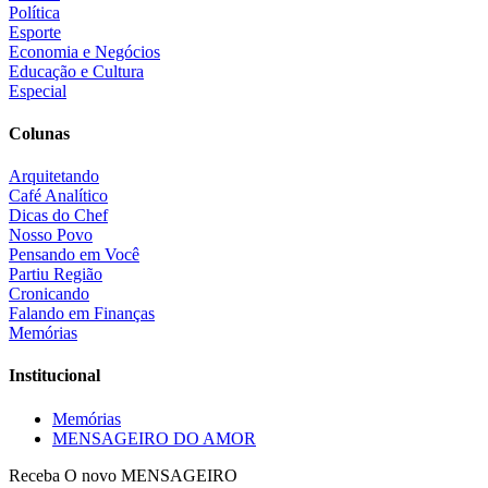
Política
Esporte
Economia e Negócios
Educação e Cultura
Especial
Colunas
Arquitetando
Café Analítico
Dicas do Chef
Nosso Povo
Pensando em Você
Partiu Região
Cronicando
Falando em Finanças
Memórias
Institucional
Memórias
MENSAGEIRO DO AMOR
Receba O
novo MENSAGEIRO