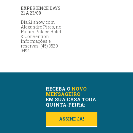
EXPERIENCE DAYS
21 A 23/08
Dia 21 show com
Alexandre Pires, no
Rafain Palace Hotel
& Convention.
Informações e
reservas: (45) 3520-
9494
RECEBA O
NOVO
MENSAGEIRO
EM SUA CASA TODA
QUINTA-FEIRA:
ASSINE JÁ!