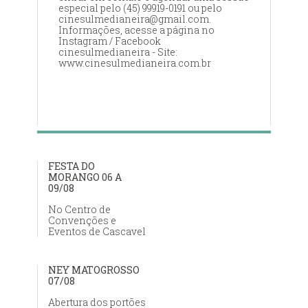
especial pelo (45) 99919-0191 ou pelo
cinesulmedianeira@gmail.com.
Informações, acesse a página no
Instagram / Facebook
cinesulmedianeira - Site:
www.cinesulmedianeira.com.br
FESTA DO
MORANGO 06 A
09/08
No Centro de
Convenções e
Eventos de Cascavel
NEY MATOGROSSO
07/08
Abertura dos portões