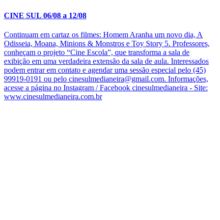
CINE SUL 06/08 a 12/08
Continuam em cartaz os filmes: Homem Aranha um novo dia, A
Odisseia, Moana, Minions & Monstros e Toy Story 5. Professores,
conheçam o projeto “Cine Escola”, que transforma a sala de
exibição em uma verdadeira extensão da sala de aula. Interessados
podem entrar em contato e agendar uma sessão especial pelo (45)
99919-0191 ou pelo cinesulmedianeira@gmail.com. Informações,
acesse a página no Instagram / Facebook cinesulmedianeira - Site:
www.cinesulmedianeira.com.br