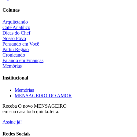
Colunas
Arquitetando
Café Analítico
Dicas do Chef
Nosso Povo
Pensando em Você
Partiu Região
Cronicando
Falando em Finanças
Memórias
Institucional
Memórias
MENSAGEIRO DO AMOR
Receba O
novo MENSAGEIRO
em sua casa toda quinta-feira:
Assine já!
Redes Sociais