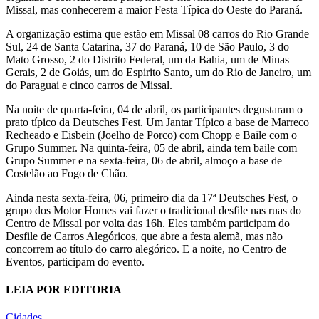
Missal, mas conhecerem a maior Festa Típica do Oeste do Paraná.
A organização estima que estão em Missal 08 carros do Rio Grande
Sul, 24 de Santa Catarina, 37 do Paraná, 10 de São Paulo, 3 do
Mato Grosso, 2 do Distrito Federal, um da Bahia, um de Minas
Gerais, 2 de Goiás, um do Espirito Santo, um do Rio de Janeiro, um
do Paraguai e cinco carros de Missal.
Na noite de quarta-feira, 04 de abril, os participantes degustaram o
prato típico da Deutsches Fest. Um Jantar Típico a base de Marreco
Recheado e Eisbein (Joelho de Porco) com Chopp e Baile com o
Grupo Summer. Na quinta-feira, 05 de abril, ainda tem baile com
Grupo Summer e na sexta-feira, 06 de abril, almoço a base de
Costelão ao Fogo de Chão.
Ainda nesta sexta-feira, 06, primeiro dia da 17ª Deutsches Fest, o
grupo dos Motor Homes vai fazer o tradicional desfile nas ruas do
Centro de Missal por volta das 16h. Eles também participam do
Desfile de Carros Alegóricos, que abre a festa alemã, mas não
concorrem ao título do carro alegórico. E a noite, no Centro de
Eventos, participam do evento.
LEIA POR EDITORIA
Cidades