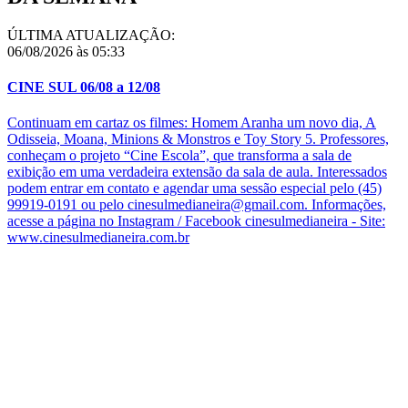
ÚLTIMA ATUALIZAÇÃO:
06/08/2026 às 05:33
CINE SUL 06/08 a 12/08
Continuam em cartaz os filmes: Homem Aranha um novo dia, A
Odisseia, Moana, Minions & Monstros e Toy Story 5. Professores,
conheçam o projeto “Cine Escola”, que transforma a sala de
exibição em uma verdadeira extensão da sala de aula. Interessados
podem entrar em contato e agendar uma sessão especial pelo (45)
99919-0191 ou pelo cinesulmedianeira@gmail.com. Informações,
acesse a página no Instagram / Facebook cinesulmedianeira - Site:
www.cinesulmedianeira.com.br