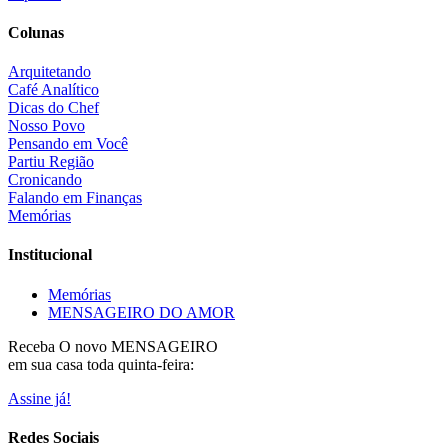
Colunas
Arquitetando
Café Analítico
Dicas do Chef
Nosso Povo
Pensando em Você
Partiu Região
Cronicando
Falando em Finanças
Memórias
Institucional
Memórias
MENSAGEIRO DO AMOR
Receba O
novo MENSAGEIRO
em sua casa toda quinta-feira:
Assine já!
Redes Sociais