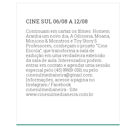
CINE SUL 06/08 A 12/08
Continuam em cartaz os filmes: Homem
Aranha um novo dia, A Odisseia, Moana,
Minions & Monstros e Toy Story 5.
Professores, conheçam o projeto “Cine
Escola”, que transforma a sala de
exibição em uma verdadeira extensão
da sala de aula. Interessados podem
entrar em contato e agendar uma sessão
especial pelo (45) 99919-0191 ou pelo
cinesulmedianeira@gmail.com.
Informações, acesse a página no
Instagram / Facebook
cinesulmedianeira - Site:
www.cinesulmedianeira.com.br