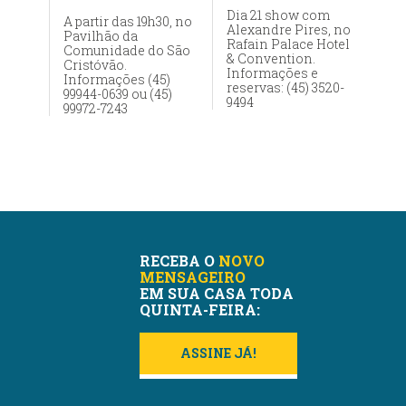
Dia 21 show com
A partir das 19h30, no
Alexandre Pires, no
Pavilhão da
Rafain Palace Hotel
Comunidade do São
& Convention.
Cristóvão.
Informações e
Informações (45)
reservas: (45) 3520-
99944-0639 ou (45)
9494
99972-7243
RECEBA O
NOVO
MENSAGEIRO
EM SUA CASA TODA
QUINTA-FEIRA:
ASSINE JÁ!