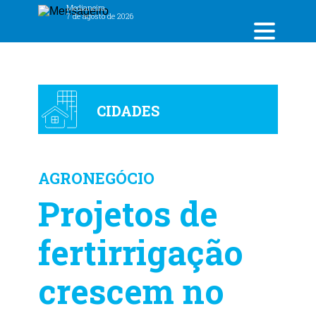
Medianeira,
7 de agosto de 2026
CIDADES
AGRONEGÓCIO
Projetos de
fertirrigação
crescem no