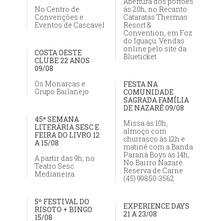
Abertura dos portões
No Centro de
às 20h, no Recanto
Convenções e
Cataratas Thermas
Eventos de Cascavel
Resort &
Convention, em Foz
do Iguaçu. Vendas
online pelo site da
COSTA OESTE
Blueticket
CLUBE 22 ANOS
09/08
Os Monarcas e
FESTA NA
Grupo Bailanejo
COMUNIDADE
SAGRADA FAMÍLIA
DE NAZARÉ 09/08
45ª SEMANA
Missa às 10h,
LITERÁRIA SESC E
almoço com
FEIRA DO LIVRO 12
churrasco às 12h e
A 15/08
matinê com a Banda
Paraná Boys às 14h,
A partir das 9h, no
No Bairro Nazaré.
Teatro Sesc
Reserva de Carne
Medianeira
(45) 99850-3562
5º FESTIVAL DO
EXPERIENCE DAYS
RISOTO + BINGO
21 A 23/08
15/08