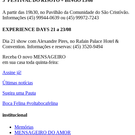
5º FESTIVAL DO RISOTO + BINGO 15/08
A partir das 19h30, no Pavilhão da Comunidade do São Cristóvão.
Informações (45) 99944-0639 ou (45) 99972-7243
EXPERIENCE DAYS 21 a 23/08
Dia 21 show com Alexandre Pires, no Rafain Palace Hotel &
Convention. Informações e reservas: (45) 3520-9494
Receba O
novo MENSAGEIRO
em sua casa toda quinta-feira:
Assine já!
Últimas notícias
Sugira uma Pauta
Boca Felina #voltabocafelina
institucional
Memórias
MENSAGEIRO DO AMOR