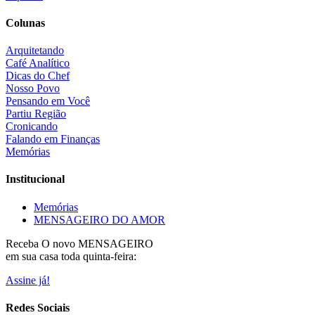
Colunas
Arquitetando
Café Analítico
Dicas do Chef
Nosso Povo
Pensando em Você
Partiu Região
Cronicando
Falando em Finanças
Memórias
Institucional
Memórias
MENSAGEIRO DO AMOR
Receba O
novo MENSAGEIRO
em sua casa toda quinta-feira:
Assine já!
Redes Sociais