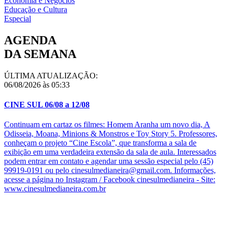
Economia e Negócios
Educação e Cultura
Especial
AGENDA
DA SEMANA
ÚLTIMA ATUALIZAÇÃO:
06/08/2026 às 05:33
CINE SUL 06/08 a 12/08
Continuam em cartaz os filmes: Homem Aranha um novo dia, A
Odisseia, Moana, Minions & Monstros e Toy Story 5. Professores,
conheçam o projeto “Cine Escola”, que transforma a sala de
exibição em uma verdadeira extensão da sala de aula. Interessados
podem entrar em contato e agendar uma sessão especial pelo (45)
99919-0191 ou pelo cinesulmedianeira@gmail.com. Informações,
acesse a página no Instagram / Facebook cinesulmedianeira - Site:
www.cinesulmedianeira.com.br