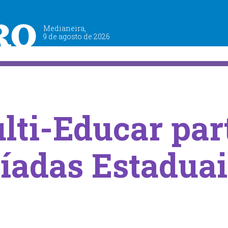
Medianeira,
9 de agosto de 2026
lti-Educar par
íadas Estaduai