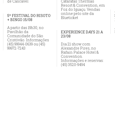
de Cascavel
Cataratas Thermas
Resort & Convention, em
Foz do Iguaçu. Vendas
online pelo site da
5º FESTIVAL DO RISOTO
Blueticket
+ BINGO 15/08
A partir das 19h30, no
Pavilhão da
EXPERIENCE DAYS 21 A
Comunidade do São
23/08
Cristóvão. Informações
(45) 99944-0639 ou (45)
Dia 21 show com
99972-7243
Alexandre Pires, no
Rafain Palace Hotel &
Convention.
Informações e reservas:
(45) 3520-9494