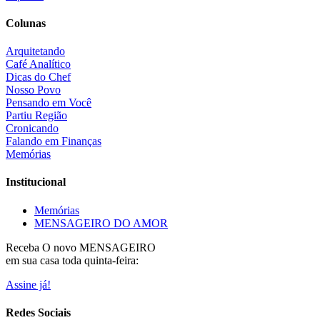
Colunas
Arquitetando
Café Analítico
Dicas do Chef
Nosso Povo
Pensando em Você
Partiu Região
Cronicando
Falando em Finanças
Memórias
Institucional
Memórias
MENSAGEIRO DO AMOR
Receba O
novo MENSAGEIRO
em sua casa toda quinta-feira:
Assine já!
Redes Sociais