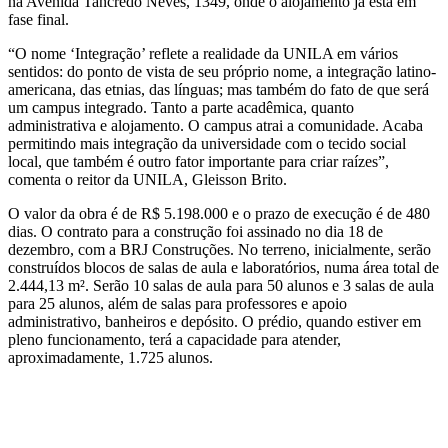
na Avenida Tancredo Neves, 1349, onde o alojamento já está em
fase final.
“O nome ‘Integração’ reflete a realidade da UNILA em vários
sentidos: do ponto de vista de seu próprio nome, a integração latino-
americana, das etnias, das línguas; mas também do fato de que será
um campus integrado. Tanto a parte acadêmica, quanto
administrativa e alojamento. O campus atrai a comunidade. Acaba
permitindo mais integração da universidade com o tecido social
local, que também é outro fator importante para criar raízes”,
comenta o reitor da UNILA, Gleisson Brito.
O valor da obra é de R$ 5.198.000 e o prazo de execução é de 480
dias. O contrato para a construção foi assinado no dia 18 de
dezembro, com a BRJ Construções. No terreno, inicialmente, serão
construídos blocos de salas de aula e laboratórios, numa área total de
2.444,13 m². Serão 10 salas de aula para 50 alunos e 3 salas de aula
para 25 alunos, além de salas para professores e apoio
administrativo, banheiros e depósito. O prédio, quando estiver em
pleno funcionamento, terá a capacidade para atender,
aproximadamente, 1.725 alunos.