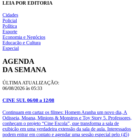
LEIA POR EDITORIA
Cidades
Policial
Política
Esporte
Economia e Negócios
Educação e Cultura
Especial
AGENDA
DA SEMANA
ÚLTIMA ATUALIZAÇÃO:
06/08/2026 às 05:33
CINE SUL 06/08 a 12/08
Continuam em cartaz os filmes: Homem Aranha um novo dia, A
Odisseia, Moana, Minions & Monstros e Toy Story 5. Professores,
conheçam o projeto “Cine Escola”, que transforma a sala de
exibição em uma verdadeira extensão da sala de aula. Interessados
podem entrar em contato e agendar uma sessão especial pelo (45)