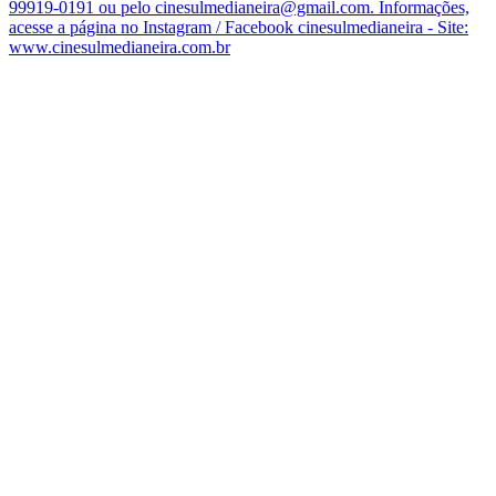
99919-0191 ou pelo cinesulmedianeira@gmail.com. Informações,
acesse a página no Instagram / Facebook cinesulmedianeira - Site:
www.cinesulmedianeira.com.br