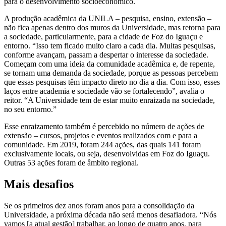
para o desenvolvimento socioeconômico.
A produção acadêmica da UNILA – pesquisa, ensino, extensão –
não fica apenas dentro dos muros da Universidade, mas retorna para
a sociedade, particularmente, para a cidade de Foz do Iguaçu e
entorno. “Isso tem ficado muito claro a cada dia. Muitas pesquisas,
conforme avançam, passam a despertar o interesse da sociedade.
Começam com uma ideia da comunidade acadêmica e, de repente,
se tornam uma demanda da sociedade, porque as pessoas percebem
que essas pesquisas têm impacto direto no dia a dia. Com isso, esses
laços entre academia e sociedade vão se fortalecendo”, avalia o
reitor. “A Universidade tem de estar muito enraizada na sociedade,
no seu entorno.”
Esse enraizamento também é percebido no número de ações de
extensão – cursos, projetos e eventos realizados com e para a
comunidade. Em 2019, foram 244 ações, das quais 141 foram
exclusivamente locais, ou seja, desenvolvidas em Foz do Iguaçu.
Outras 53 ações foram de âmbito regional.
Mais desafios
Se os primeiros dez anos foram anos para a consolidação da
Universidade, a próxima década não será menos desafiadora. “Nós
vamos [a atual gestão] trabalhar, ao longo de quatro anos, para