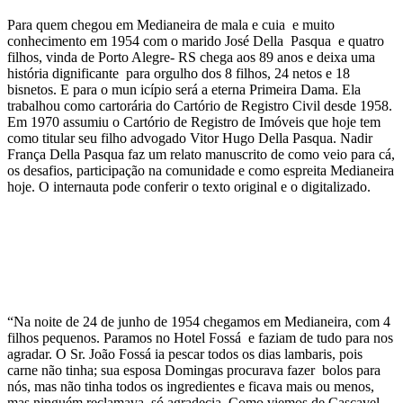
Para quem chegou em Medianeira de mala e cuia e muito
conhecimento em 1954 com o marido José Della Pasqua e quatro
filhos, vinda de Porto Alegre- RS chega aos 89 anos e deixa uma
história dignificante para orgulho dos 8 filhos, 24 netos e 18
bisnetos. E para o mun icípio será a eterna Primeira Dama. Ela
trabalhou como cartorária do Cartório de Registro Civil desde 1958.
Em 1970 assumiu o Cartório de Registro de Imóveis que hoje tem
como titular seu filho advogado Vitor Hugo Della Pasqua. Nadir
França Della Pasqua faz um relato manuscrito de como veio para cá,
os desafios, participação na comunidade e como espreita Medianeira
hoje. O internauta pode conferir o texto original e o digitalizado.
“Na noite de 24 de junho de 1954 chegamos em Medianeira, com 4
filhos pequenos. Paramos no Hotel Fossá e faziam de tudo para nos
agradar. O Sr. João Fossá ia pescar todos os dias lambaris, pois
carne não tinha; sua esposa Domingas procurava fazer bolos para
nós, mas não tinha todos os ingredientes e ficava mais ou menos,
mas ninguém reclamava, só agradecia. Como viemos de Cascavel