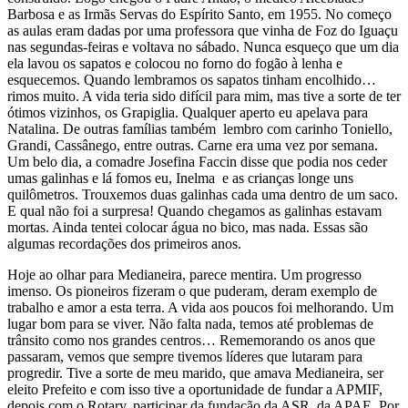
Barbosa e as Irmãs Servas do Espírito Santo, em 1955. No começo
as aulas eram dadas por uma professora que vinha de Foz do Iguaçu
nas segundas-feiras e voltava no sábado. Nunca esqueço que um dia
ela lavou os sapatos e colocou no forno do fogão à lenha e
esquecemos. Quando lembramos os sapatos tinham encolhido…
rimos muito. A vida teria sido difícil para mim, mas tive a sorte de ter
ótimos vizinhos, os Grapiglia. Qualquer aperto eu apelava para
Natalina. De outras famílias também lembro com carinho Toniello,
Grandi, Cassânego, entre outras. Carne era uma vez por semana.
Um belo dia, a comadre Josefina Faccin disse que podia nos ceder
umas galinhas e lá fomos eu, Inelma e as crianças longe uns
quilômetros. Trouxemos duas galinhas cada uma dentro de um saco.
E qual não foi a surpresa! Quando chegamos as galinhas estavam
mortas. Ainda tentei colocar água no bico, mas nada. Essas são
algumas recordações dos primeiros anos.
Hoje ao olhar para Medianeira, parece mentira. Um progresso
imenso. Os pioneiros fizeram o que puderam, deram exemplo de
trabalho e amor a esta terra. A vida aos poucos foi melhorando. Um
lugar bom para se viver. Não falta nada, temos até problemas de
trânsito como nos grandes centros… Rememorando os anos que
passaram, vemos que sempre tivemos líderes que lutaram para
progredir. Tive a sorte de meu marido, que amava Medianeira, ser
eleito Prefeito e com isso tive a oportunidade de fundar a APMIF,
depois com o Rotary, participar da fundação da ASR, da APAE. Por