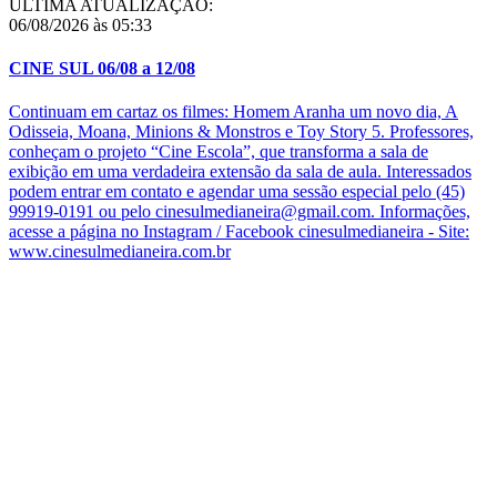
ÚLTIMA ATUALIZAÇÃO:
06/08/2026 às 05:33
CINE SUL 06/08 a 12/08
Continuam em cartaz os filmes: Homem Aranha um novo dia, A
Odisseia, Moana, Minions & Monstros e Toy Story 5. Professores,
conheçam o projeto “Cine Escola”, que transforma a sala de
exibição em uma verdadeira extensão da sala de aula. Interessados
podem entrar em contato e agendar uma sessão especial pelo (45)
99919-0191 ou pelo cinesulmedianeira@gmail.com. Informações,
acesse a página no Instagram / Facebook cinesulmedianeira - Site:
www.cinesulmedianeira.com.br