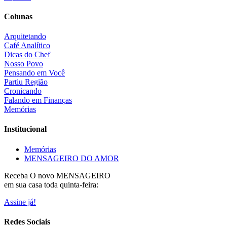
Colunas
Arquitetando
Café Analítico
Dicas do Chef
Nosso Povo
Pensando em Você
Partiu Região
Cronicando
Falando em Finanças
Memórias
Institucional
Memórias
MENSAGEIRO DO AMOR
Receba O
novo MENSAGEIRO
em sua casa toda quinta-feira:
Assine já!
Redes Sociais