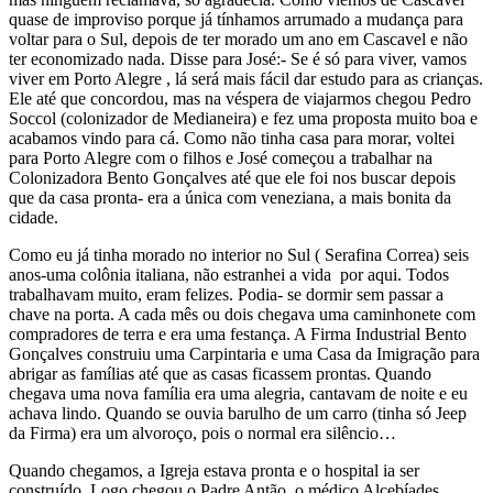
quase de improviso porque já tínhamos arrumado a mudança para
voltar para o Sul, depois de ter morado um ano em Cascavel e não
ter economizado nada. Disse para José:- Se é só para viver, vamos
viver em Porto Alegre , lá será mais fácil dar estudo para as crianças.
Ele até que concordou, mas na véspera de viajarmos chegou Pedro
Soccol (colonizador de Medianeira) e fez uma proposta muito boa e
acabamos vindo para cá. Como não tinha casa para morar, voltei
para Porto Alegre com o filhos e José começou a trabalhar na
Colonizadora Bento Gonçalves até que ele foi nos buscar depois
que da casa pronta- era a única com veneziana, a mais bonita da
cidade.
Como eu já tinha morado no interior no Sul ( Serafina Correa) seis
anos-uma colônia italiana, não estranhei a vida por aqui. Todos
trabalhavam muito, eram felizes. Podia- se dormir sem passar a
chave na porta. A cada mês ou dois chegava uma caminhonete com
compradores de terra e era uma festança. A Firma Industrial Bento
Gonçalves construiu uma Carpintaria e uma Casa da Imigração para
abrigar as famílias até que as casas ficassem prontas. Quando
chegava uma nova família era uma alegria, cantavam de noite e eu
achava lindo. Quando se ouvia barulho de um carro (tinha só Jeep
da Firma) era um alvoroço, pois o normal era silêncio…
Quando chegamos, a Igreja estava pronta e o hospital ia ser
construído. Logo chegou o Padre Antão, o médico Alcebíades