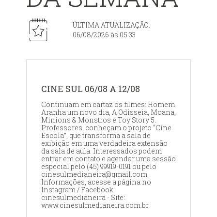
ÚLTIMA ATUALIZAÇÃO:
06/08/2026 às 05:33
CINE SUL 06/08 A 12/08
Continuam em cartaz os filmes: Homem
Aranha um novo dia, A Odisseia, Moana,
Minions & Monstros e Toy Story 5.
Professores, conheçam o projeto “Cine
Escola”, que transforma a sala de
exibição em uma verdadeira extensão
da sala de aula. Interessados podem
entrar em contato e agendar uma sessão
especial pelo (45) 99919-0191 ou pelo
cinesulmedianeira@gmail.com.
Informações, acesse a página no
Instagram / Facebook
cinesulmedianeira - Site:
www.cinesulmedianeira.com.br