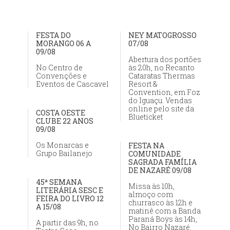
FESTA DO
NEY MATOGROSSO
MORANGO 06 A
07/08
09/08
Abertura dos portões
No Centro de
às 20h, no Recanto
Convenções e
Cataratas Thermas
Eventos de Cascavel
Resort &
Convention, em Foz
do Iguaçu. Vendas
online pelo site da
COSTA OESTE
Blueticket
CLUBE 22 ANOS
09/08
Os Monarcas e
FESTA NA
Grupo Bailanejo
COMUNIDADE
SAGRADA FAMÍLIA
DE NAZARÉ 09/08
45ª SEMANA
Missa às 10h,
LITERÁRIA SESC E
almoço com
FEIRA DO LIVRO 12
churrasco às 12h e
A 15/08
matinê com a Banda
Paraná Boys às 14h,
A partir das 9h, no
No Bairro Nazaré.