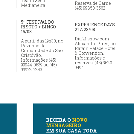
Teatro Sesc
Reserva de Carne
Medianeira
(45) 99850-3562
5º FESTIVAL DO
EXPERIENCE DAYS
RISOTO + BINGO
21 A 23/08
15/08
Dia 21 show com
A partir das 19h30, no
Alexandre Pires, no
Pavilhão da
Rafain Palace Hotel
Comunidade do São
& Convention.
Cristóvão.
Informações e
Informações (45)
reservas: (45) 3520-
99944-0639 ou (45)
9494
99972-7243
RECEBA O
NOVO
MENSAGEIRO
EM SUA CASA TODA