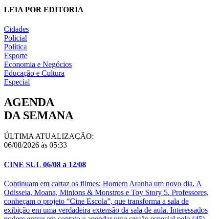
LEIA POR EDITORIA
Cidades
Policial
Política
Esporte
Economia e Negócios
Educação e Cultura
Especial
AGENDA
DA SEMANA
ÚLTIMA ATUALIZAÇÃO:
06/08/2026 às 05:33
CINE SUL 06/08 a 12/08
Continuam em cartaz os filmes: Homem Aranha um novo dia, A
Odisseia, Moana, Minions & Monstros e Toy Story 5. Professores,
conheçam o projeto “Cine Escola”, que transforma a sala de
exibição em uma verdadeira extensão da sala de aula. Interessados
podem entrar em contato e agendar uma sessão especial pelo (45)