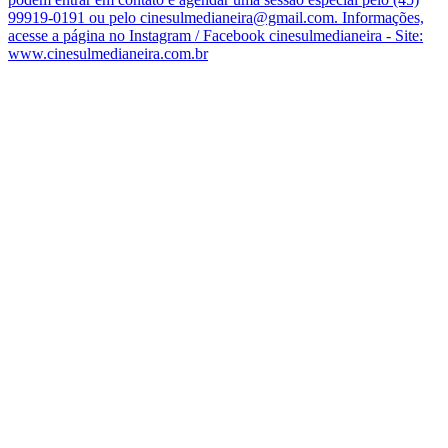
99919-0191 ou pelo cinesulmedianeira@gmail.com. Informações,
acesse a página no Instagram / Facebook cinesulmedianeira - Site:
www.cinesulmedianeira.com.br