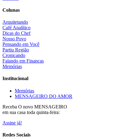
Colunas
Arquitetando
Café Analítico
Dicas do Chef
Nosso Povo
Pensando em Você
Partiu Região
Cronicando
Falando em Finanças
Memórias
Institucional
Memórias
MENSAGEIRO DO AMOR
Receba O
novo MENSAGEIRO
em sua casa toda quinta-feira:
Assine já!
Redes Sociais