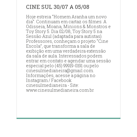
CINE SUL 30/07 A 05/08
Hoje estreia “Homem Aranha um novo
dia”. Continuam em cartaz os filmes: A
Odisseia, Moana, Minions & Monstros e
Toy Story 5. Dia 02/08, Toy Story 5 na
Sessão Azul (adaptada para autistas).
Professores, conheçam o projeto “Cine
Escola”, que transforma a sala de
exibição em uma verdadeira extensão
da sala de aula. Interessados podem
entrar em contato e agendar uma sessão
especial pelo (45) 99919-0191 ou pelo
cinesulmedianeira@gmail.com.
Informações, acesse a página no
Instagram / Facebook
cinesulmedianeira - Site:
www.cinesulmedianeira.com.br