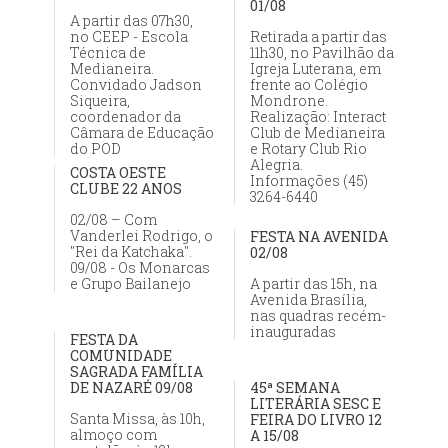
01/08
A partir das 07h30,
no CEEP - Escola
Retirada a partir das
Técnica de
11h30, no Pavilhão da
Medianeira.
Igreja Luterana, em
Convidado Jadson
frente ao Colégio
Siqueira,
Mondrone.
coordenador da
Realização: Interact
Câmara de Educação
Club de Medianeira
do POD
e Rotary Club Rio
Alegria.
COSTA OESTE
Informações (45)
CLUBE 22 ANOS
3264-6440
02/08 – Com
Vanderlei Rodrigo, o
FESTA NA AVENIDA
"Rei da Katchaka".
02/08
09/08 - Os Monarcas
e Grupo Bailanejo
A partir das 15h, na
Avenida Brasília,
nas quadras recém-
inauguradas
FESTA DA
COMUNIDADE
SAGRADA FAMÍLIA
DE NAZARÉ 09/08
45ª SEMANA
LITERÁRIA SESC E
Santa Missa, às 10h,
FEIRA DO LIVRO 12
almoço com
A 15/08