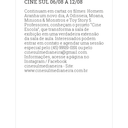
CINE SUL 06/08 A 12/08
Continuam em cartaz os filmes: Homem
Aranha um novo dia, A Odisseia, Moana,
Minions & Monstros e Toy Story 5.
Professores, conheçam o projeto “Cine
Escola”, que transforma a sala de
exibição em uma verdadeira extensão
da sala de aula. Interessados podem
entrar em contato e agendar uma sessão
especial pelo (45) 99919-0191 ou pelo
cinesulmedianeira@gmail.com.
Informações, acesse a página no
Instagram / Facebook
cinesulmedianeira - Site:
www.cinesulmedianeira.com.br