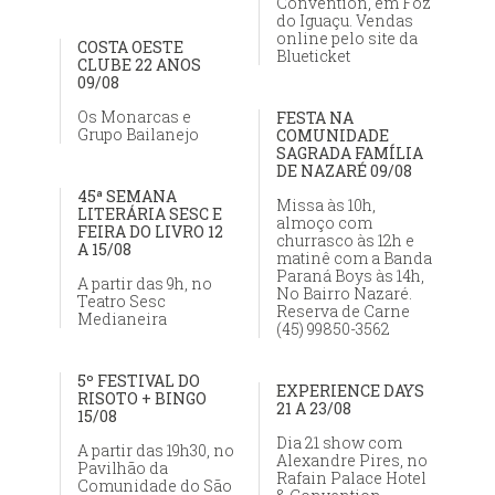
Convention, em Foz
do Iguaçu. Vendas
online pelo site da
COSTA OESTE
Blueticket
CLUBE 22 ANOS
09/08
Os Monarcas e
FESTA NA
Grupo Bailanejo
COMUNIDADE
SAGRADA FAMÍLIA
DE NAZARÉ 09/08
45ª SEMANA
Missa às 10h,
LITERÁRIA SESC E
almoço com
FEIRA DO LIVRO 12
churrasco às 12h e
A 15/08
matinê com a Banda
Paraná Boys às 14h,
A partir das 9h, no
No Bairro Nazaré.
Teatro Sesc
Reserva de Carne
Medianeira
(45) 99850-3562
5º FESTIVAL DO
EXPERIENCE DAYS
RISOTO + BINGO
21 A 23/08
15/08
Dia 21 show com
A partir das 19h30, no
Alexandre Pires, no
Pavilhão da
Rafain Palace Hotel
Comunidade do São