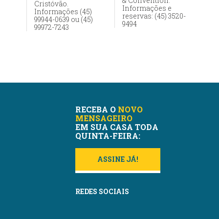
& Convention.
Cristóvão.
Informações e
Informações (45)
reservas: (45) 3520-
99944-0639 ou (45)
9494
99972-7243
RECEBA O
NOVO
MENSAGEIRO
EM SUA CASA TODA
QUINTA-FEIRA:
ASSINE JÁ!
REDES SOCIAIS