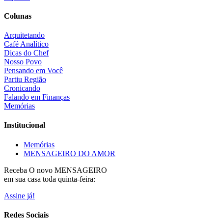
Colunas
Arquitetando
Café Analítico
Dicas do Chef
Nosso Povo
Pensando em Você
Partiu Região
Cronicando
Falando em Finanças
Memórias
Institucional
Memórias
MENSAGEIRO DO AMOR
Receba O
novo MENSAGEIRO
em sua casa toda quinta-feira:
Assine já!
Redes Sociais