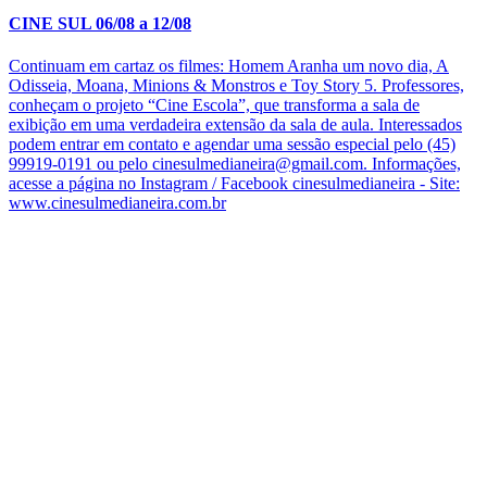
CINE SUL 06/08 a 12/08
Continuam em cartaz os filmes: Homem Aranha um novo dia, A
Odisseia, Moana, Minions & Monstros e Toy Story 5. Professores,
conheçam o projeto “Cine Escola”, que transforma a sala de
exibição em uma verdadeira extensão da sala de aula. Interessados
podem entrar em contato e agendar uma sessão especial pelo (45)
99919-0191 ou pelo cinesulmedianeira@gmail.com. Informações,
acesse a página no Instagram / Facebook cinesulmedianeira - Site:
www.cinesulmedianeira.com.br