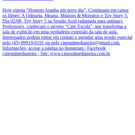
Hoje estreia “Homem Aranha um novo dia”. Continuam em cartaz
os filmes: A Odisseia, Moana, Minions & Monstros e Toy Story 5.
Dia 02/08, Toy Story 5 na Sessão Azul (adaptada para autistas).
Professores, conheçam o projeto “Cine Escola”, que transforma a
sala de exibição em uma verdadeira extensão da sala de aula.
Interessados podem entrar em contato e agendar uma sessão especial
pelo (45) 99919-0191 ou pelo cinesulmedianeira@gmail.com.
Informações, acesse a página no Instagram / Facebook
cinesulmedianeira - Site: www.cinesulmedianeira.com.br