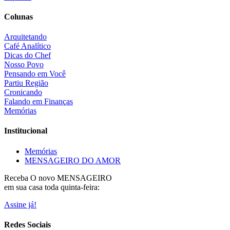
Colunas
Arquitetando
Café Analítico
Dicas do Chef
Nosso Povo
Pensando em Você
Partiu Região
Cronicando
Falando em Finanças
Memórias
Institucional
Memórias
MENSAGEIRO DO AMOR
Receba O
novo MENSAGEIRO
em sua casa toda quinta-feira:
Assine já!
Redes Sociais