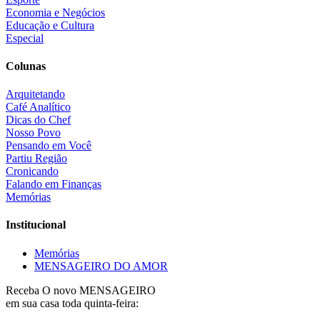
Economia e Negócios
Educação e Cultura
Especial
Colunas
Arquitetando
Café Analítico
Dicas do Chef
Nosso Povo
Pensando em Você
Partiu Região
Cronicando
Falando em Finanças
Memórias
Institucional
Memórias
MENSAGEIRO DO AMOR
Receba O
novo MENSAGEIRO
em sua casa toda quinta-feira: