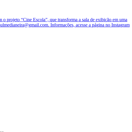
o projeto “Cine Escola”, que transforma a sala de exibição em uma
nesulmedianeira@gmail.com. Informações, acesse a página no Instagram