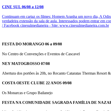
CINE SUL 06/08 a 12/08
Continuam em cartaz os filmes: Homem Aranha um novo dia, A Odisse
verdadeira extensão da sala de aula. Interessados podem entrar em c
/ Facebook cinesulmedianeira - Site: www.cinesulmedianeira.com.br
FESTA DO MORANGO 06 a 09/08
No Centro de Convenções e Eventos de Cascavel
NEY MATOGROSSO 07/08
Abertura dos portões às 20h, no Recanto Cataratas Thermas Resort & 
COSTA OESTE CLUBE 22 ANOS 09/08
Os Monarcas e Grupo Bailanejo
FESTA NA COMUNIDADE SAGRADA FAMÍLIA DE NAZARÉ