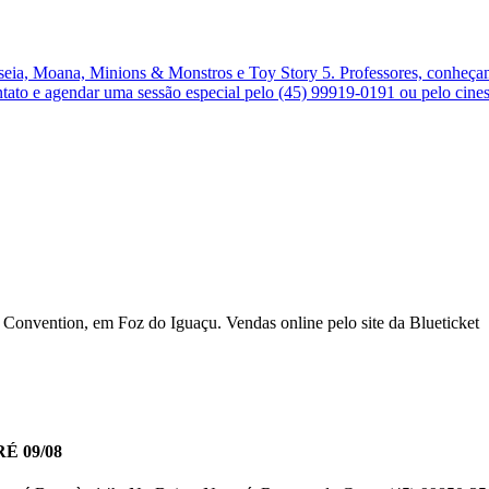
ia, Moana, Minions & Monstros e Toy Story 5. Professores, conheçam 
ontato e agendar uma sessão especial pelo (45) 99919-0191 ou pelo ci
Convention, em Foz do Iguaçu. Vendas online pelo site da Blueticket
 09/08