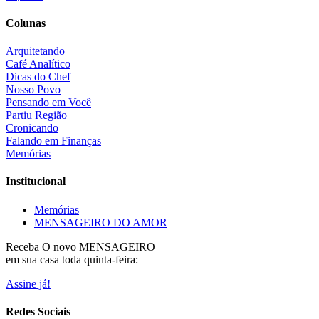
Colunas
Arquitetando
Café Analítico
Dicas do Chef
Nosso Povo
Pensando em Você
Partiu Região
Cronicando
Falando em Finanças
Memórias
Institucional
Memórias
MENSAGEIRO DO AMOR
Receba O
novo MENSAGEIRO
em sua casa toda quinta-feira:
Assine já!
Redes Sociais