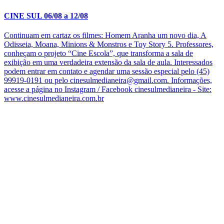
CINE SUL 06/08 a 12/08
Continuam em cartaz os filmes: Homem Aranha um novo dia, A
Odisseia, Moana, Minions & Monstros e Toy Story 5. Professores,
conheçam o projeto “Cine Escola”, que transforma a sala de
exibição em uma verdadeira extensão da sala de aula. Interessados
podem entrar em contato e agendar uma sessão especial pelo (45)
99919-0191 ou pelo cinesulmedianeira@gmail.com. Informações,
acesse a página no Instagram / Facebook cinesulmedianeira - Site:
www.cinesulmedianeira.com.br